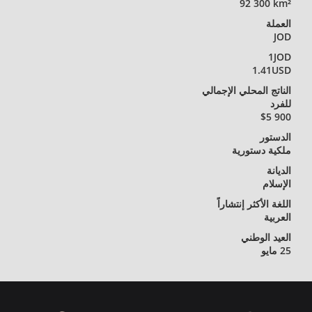
92 300 km²
العملة
JOD
1JOD
1.41USD
الناتج المحلي الإجمالي
للفرد
$5 900
الدستور
ملكية دستورية
الديانة
الإسلام
اللغة الأكثر إنتشاراً
العربية
العيد الوطني
25 مايو